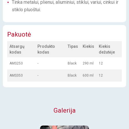
Tinka metalui, plienui, aliuminiui, stiklui, variui, cinkui ir
stiklo pluoštui.
Pakuotė
Atsargų
Produkto
Tipas
Kiekis
Kiekis
kodas
kodas
dežutėje
AMS253
-
Black
290 ml
12
AMS353
-
Black
600 ml
12
Galerija